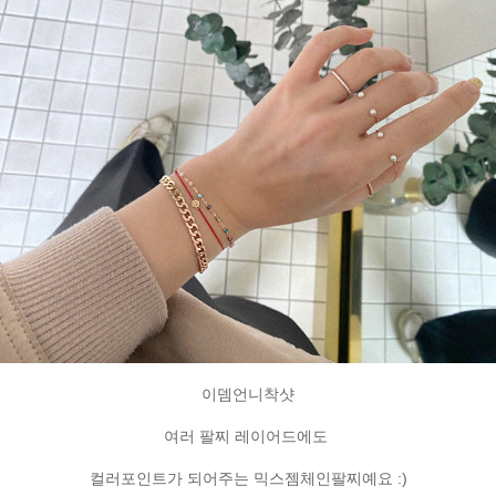
이뎀언니착샷
여러 팔찌 레이어드에도
컬러포인트가 되어주는 믹스젬체인팔찌예요 :)