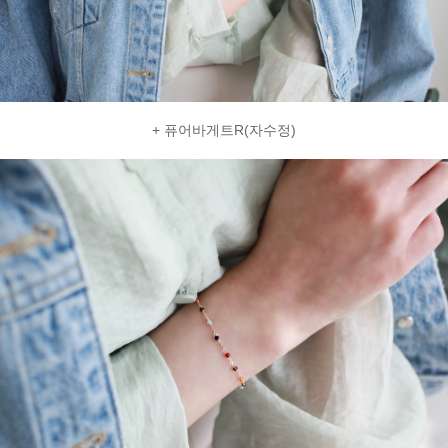
+ 퓨어바게트R(자수정)