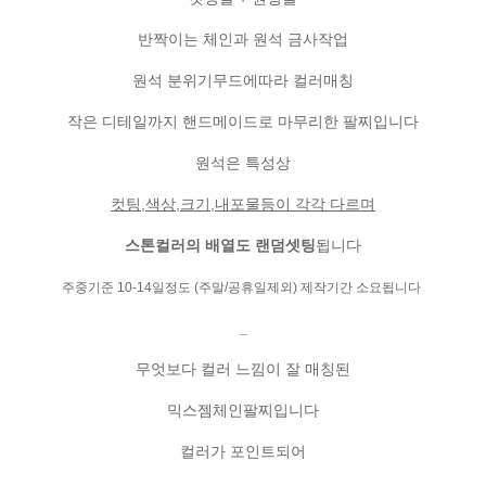
반짝이는 체인과 원석 금사작업
원석 분위기무드에따라 컬러매칭
작은 디테일까지 핸드메이드로 마무리한 팔찌입니다
원석은 특성상
컷팅,색상,크기,내포물등이 각각 다르며
스톤컬러의 배열도 랜덤셋팅
됩니다
주중기준 10-14일정도 (주말/공휴일제외) 제작기간 소요됩니다
_
무엇보다 컬러 느낌이 잘 매칭된
믹스젬체인팔찌입니다
컬러가 포인트되어