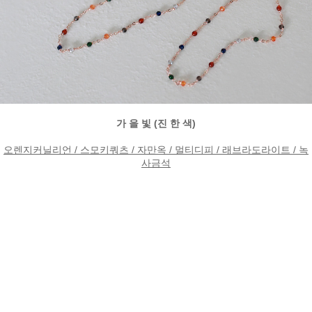
가 을 빛 (진 한 색)
오렌지커닐리언 / 스모키쿼츠 / 자만옥 / 멀티디피 / 래브라도라이트 / 녹
사금
석