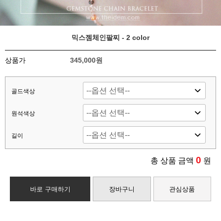
믹스젬체인팔찌 - 2 color
상품가
345,000원
골드색상
원석색상
길이
0
총 상품 금액
원
바로 구매하기
장바구니
관심상품