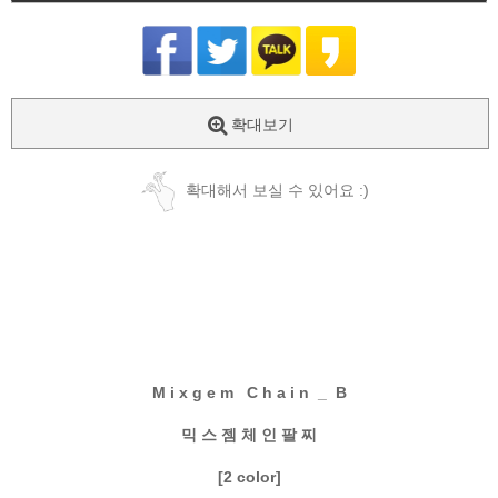
확대보기
확대해서 보실 수 있어요 :)
M i x g e m C h a i n _ B
믹 스 젬 체 인 팔 찌
[2 color]