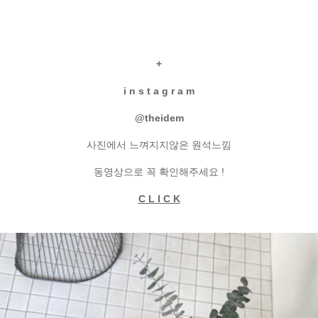
+
i n s t a g r a m
@theidem
사진에서 느껴지지않은 원석느낌
동영상으로 꼭 확인해주세요 !
C L I C K