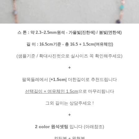
스 톤 : 약 2.3~2.5mm원석 - 가을빛(진한색) / 봄빛(연한색)
길 이 : 16.5cm기준 - 총 16.5 + 1.5cm(여유체인)
(샘플기준 / 확대사진컷으로 실사이즈 꼭 확인해주세요)
+
팔목둘레에서 [
+1.5cm
] 더한길이로 추천드립니다
선택길이 + 여유체인 1.5cm
으로 마무리됩니다
그외 길이는 상담주세요 !
+
2 color 원석셋팅
입니다 (아래참조)
컷팅볼 + 원형볼