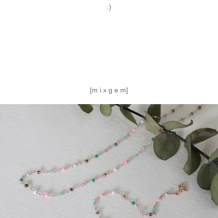
:)
[m i x g e m]