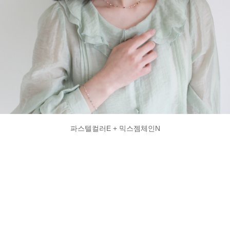
파스텔컬러E + 믹스젬체인N