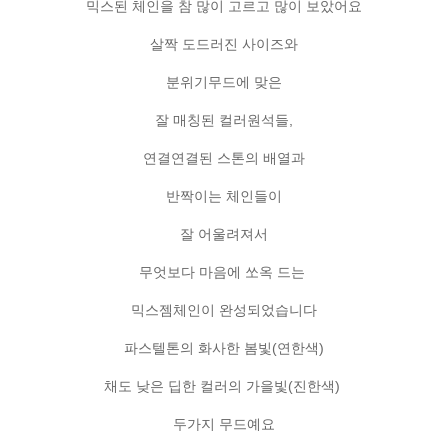
믹스된 체인을 참 많이 고르고 많이 보았어요
살짝 도드러진 사이즈와
분위기무드에 맞은
잘 매칭된 컬러원석들,
연결연결된 스톤의 배열과
반짝이는 체인들이
잘 어울려져서
무엇보다 마음에 쏘옥 드는
믹스젬체인이 완성되었습니다
파스텔톤의 화사한 봄빛(연한색)
채도 낮은 딥한 컬러의 가을빛(진한색)
두가지 무드예요