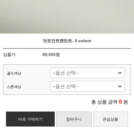
닷포인트팬던트- 4 colors
상품가
89,000원
골드색상
스톤색상
0
총 상품 금액
원
바로 구매하기
장바구니
관심상품