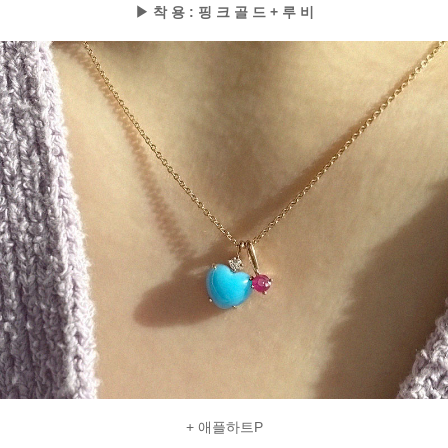
▶ 착 용 : 핑 크 골 드 + 루 비
+ 애플하트P