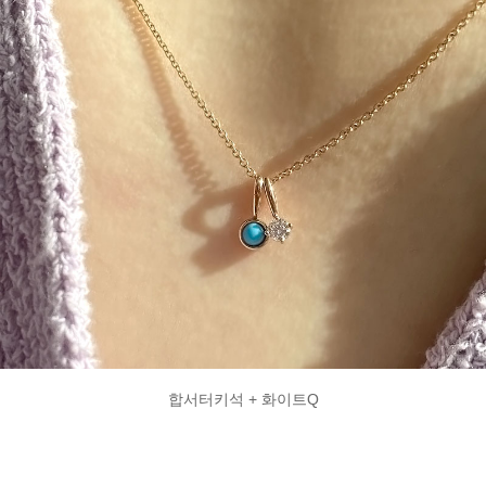
합서터키석 + 화이트Q