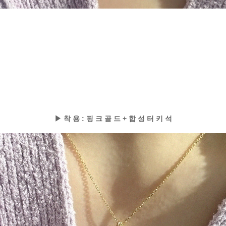
▶ 착 용 : 핑 크 골 드 + 합 성 터 키 석