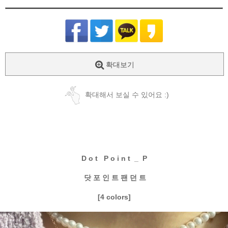
확대보기
확대해서 보실 수 있어요 :)
D o t P o i n t _ P
닷 포 인 트 팬 던 트
[4 colors]