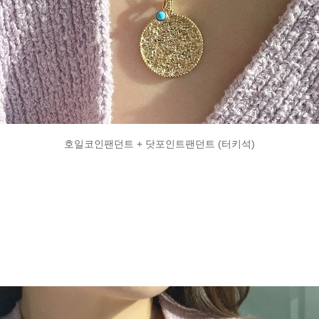
호일코인팬던트 + 닷포인트팬던트 (터키석)