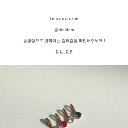
+
i n s t a g r a m
@theidem
동영상으로 반짝이는 컬러감을 확인해주세요
!
C L I C K