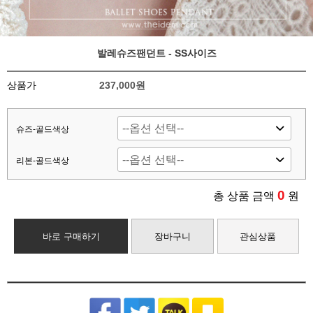
발레슈즈팬던트 - SS사이즈
상품가
237,000원
슈즈-골드색상
리본-골드색상
0
총 상품 금액
원
바로 구매하기
장바구니
관심상품