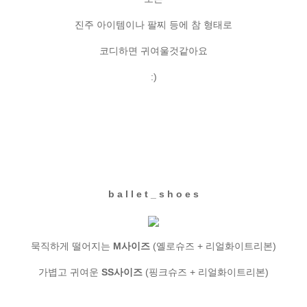
진주 아이템이나 팔찌 등에 참 형태로
코디하면 귀여울것같아요
:)
b a l l e t _ s h o e s
묵직하게 떨어지는
M사이즈
(옐로슈즈 + 리얼화이트리본)
가볍고 귀여운
SS사이즈
(핑크슈즈 + 리얼화이트리본)