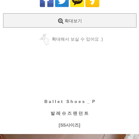
확대보기
확대해서 보실 수 있어요 :)
B a l l e t S h o e s _ P
발 레 슈 즈 팬 던 트
[SS사이즈]