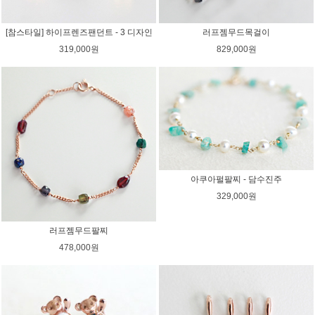
[참스타일] 하이프렌즈팬던트 - 3 디자인
러프젬무드목걸이
319,000원
829,000원
아쿠아펄팔찌 - 담수진주
329,000원
러프젬무드팔찌
478,000원