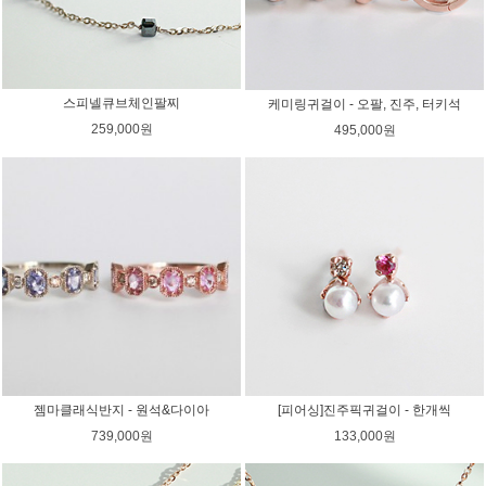
스피넬큐브체인팔찌
케미링귀걸이 - 오팔, 진주, 터키석
259,000원
495,000원
[피어싱]진주픽귀걸이 - 한개씩
젬마클래식반지 - 원석&다이아
133,000원
739,000원