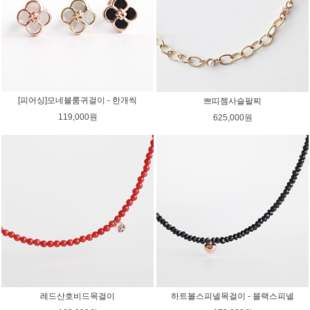
[피어싱]모네블룸귀걸이 - 한개씩
쁘띠젬사슬팔찌
119,000원
625,000원
레드산호비드목걸이
하트볼스피넬목걸이 - 블랙스피넬