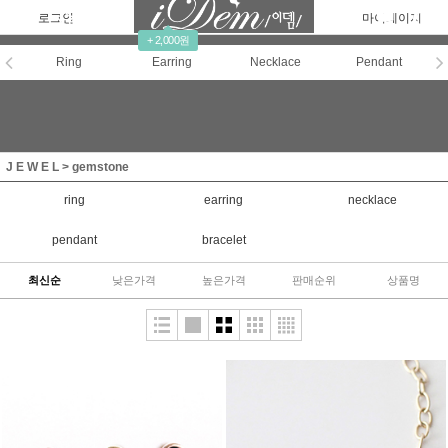
로그인
회원가입
주문조회
마이페이지
+ 2,000원
Ring
Earring
Necklace
Pendant
J E W E L
>
gemstone
ring
earring
necklace
pendant
bracelet
최신순
낮은가격
높은가격
판매순위
상품명