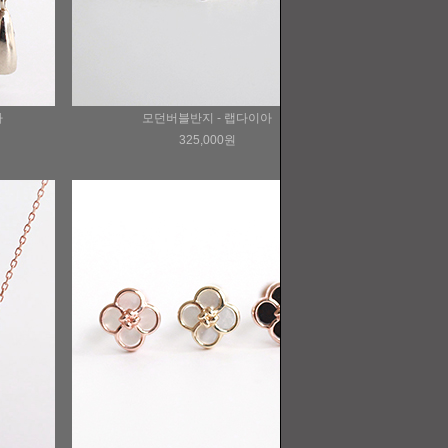
아
모던버블반지 - 랩다이아
325,000원