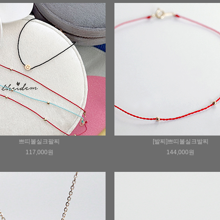
쁘띠볼실크팔찌
[발찌]쁘띠볼실크발찌
117,000원
144,000원