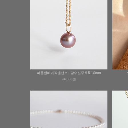
퍼플펄베이직팬던트 - 담수진주 9.5-10mm
94,000원