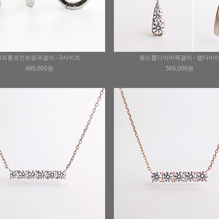
4프롱포인트링귀걸이 - 3사이즈
원드롭다이아목걸이 - 랩다이
485,000원
565,000원