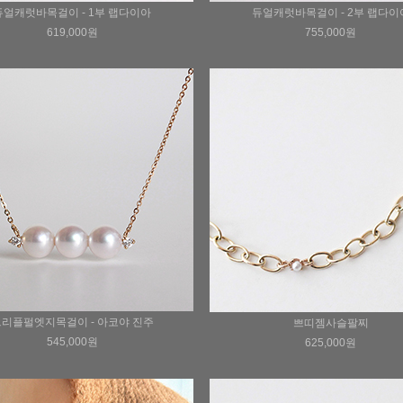
듀얼캐럿바목걸이 - 1부 랩다이아
듀얼캐럿바목걸이 - 2부 랩다이
619,000원
755,000원
리플펄엣지목걸이 - 아코야 진주
쁘띠젬사슬팔찌
545,000원
625,000원