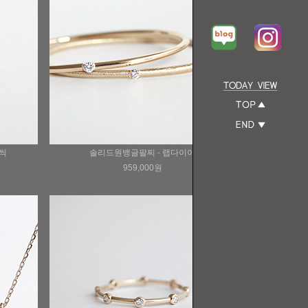
개씩
솔리드원뱅글팔찌 - 랩다이아
959,000원