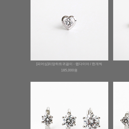
[피어싱]리앙하트귀걸이 - 랩다이아 / 한개씩
185,000원