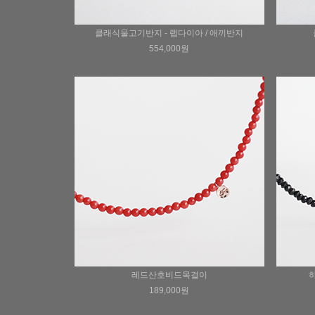
클래식물고기반지 - 랩다이아 / 애끼반지
554,000원
레드산호비드목걸이
189,000원