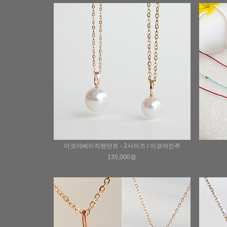
아코야베이직팬던트 - 2사이즈 / 아코야진주
135,000원