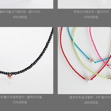
클래식물고기팬던트 - 랩다이아
락앤스타팬던트 - 랩다이아
425,000원
478,000원
하트볼스피넬목걸이 - 블랙스피넬
랩포인트실크팔찌 - 1부 랩다이
179,000원
169,000원