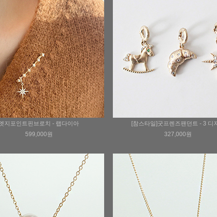
엣지포인트핀브로치 - 랩다이아
[참스타일]굿프렌즈팬던트 - 3 디
599,000원
327,000원