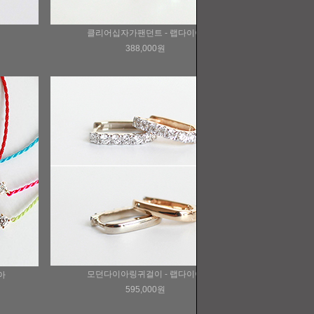
클리어십자가팬던트 - 랩다이아
388,000원
모던다이아링귀걸이 - 랩다이아
아
595,000원