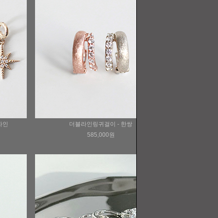
자인
더블라인링귀걸이 - 한쌍
585,000원