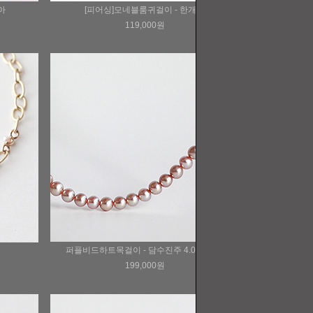
아
[피어싱]모네블룸귀걸이 - 한개씩
119,000원
퍼플비드하트목걸이 - 담수진주 4.0-4.5mm
199,000원