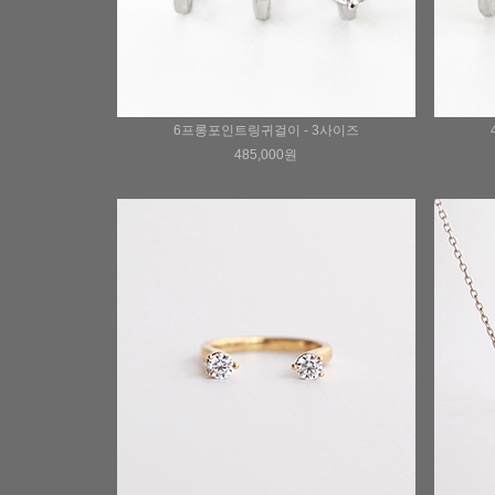
6프롱포인트링귀걸이 - 3사이즈
485,000원