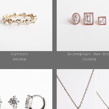
리앙하트반지
팬시컷베즐귀걸이 - 3type / 한
509,000원
115,000원