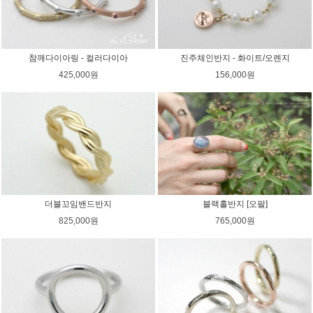
참깨다이아링 - 컬러다이아
진주체인반지 - 화이트/오렌지
425,000원
156,000원
더블꼬임밴드반지
블랙홀반지 [오팔]
825,000원
765,000원