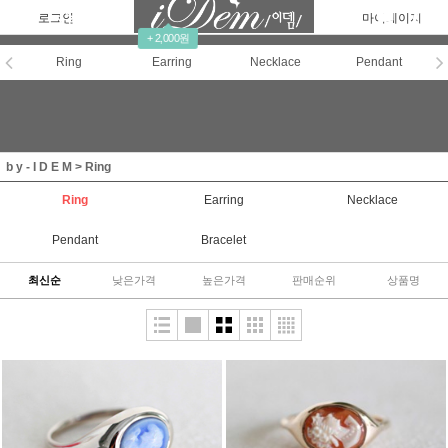
로그인
회원가입
주문조회
마이페이지
+ 2,000원
Ring
Earring
Necklace
Pendant
b y - I D E M
>
Ring
Ring
Earring
Necklace
Pendant
Bracelet
최신순
낮은가격
높은가격
판매순위
상품명