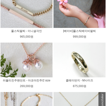
풀스틱팔찌 - 이니셜각인
[베이비]풀스틱베이비팔찌
965,000원
999,000원
러블리진주팬던트 - 아코야진주/2 size
클레이반지 - M사이즈
269,000원
875,000원