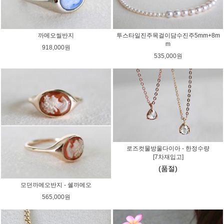
까메오씰반지
투스타일진주목걸이담수진주5mm+8m
m
918,000원
535,000원
로즈컷물방울다이아 - 한정수량
[7차재입고]
(품절)
모던까메오반지 - 쉘까메오
565,000원