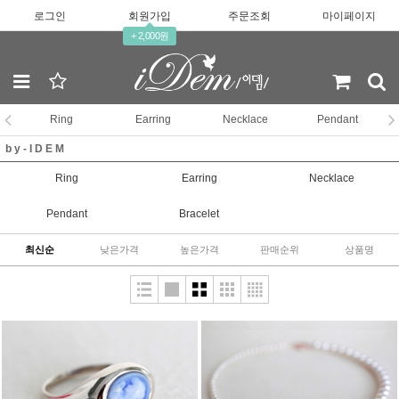
로그인
회원가입
주문조회
마이페이지
+ 2,000원
Ring
Earring
Necklace
Pendant
b y - I D E M
Ring
Earring
Necklace
Pendant
Bracelet
최신순
낮은가격
높은가격
판매순위
상품명