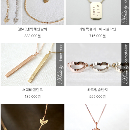
[발찌]엔틱체인발찌
라벨목걸이 - 이니셜각인
388,000원
715,000원
스틱바팬던트
하트입술반지
489,000원
559,000원