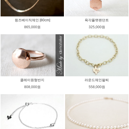
윙즈베이직체인 [80cm]
육각플랫팬던트
865,000원
325,000원
클레이원형반지
라운드체인팔찌
808,000원
558,000원