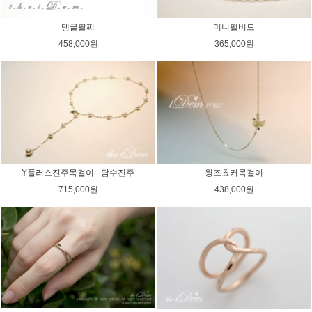
댕글팔찌
미니펄비드
458,000원
365,000원
Y플러스진주목걸이 - 담수진주
윙즈쵸커목걸이
715,000원
438,000원