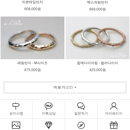
리본테잎반지
텍스쳐링반지
608,000원
868,000원
래핑반지 - M사이즈
참깨다이아링 - 컬러다이아
875,000원
425,000원
더보기
(
1
/
2
)
+
공지사항
카톡상담
질문하기
마이페이지